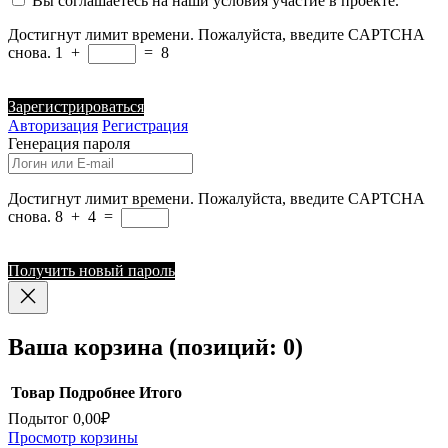
Вы соглашаетесь на наши условия участие в проекте.
Достигнут лимит времени. Пожалуйста, введите CAPTCHA
снова.
1
+
=
8
Зарегистрироваться
Авторизация
Регистрация
Генерация пароля
Достигнут лимит времени. Пожалуйста, введите CAPTCHA
снова.
8
+
4
=
Получить новый пароль
Ваша корзина
(позиций: 0)
Товар
Подробнее
Итого
Подытог
0,00₽
Товары
Просмотр корзины