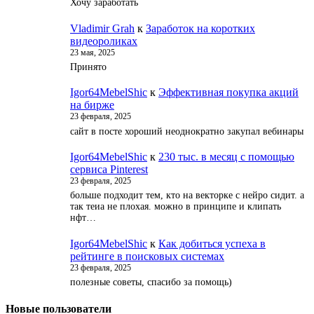
Хочу заработать
Vladimir Grah
к
Заработок на коротких
видеороликах
23 мая, 2025
Принято
Igor64MebelShic
к
Эффективная покупка акций
на бирже
23 февраля, 2025
сайт в посте хороший неоднократно закупал вебинары
Igor64MebelShic
к
230 тыс. в месяц с помощью
сервиса Pinterest
23 февраля, 2025
больше подходит тем, кто на векторке с нейро сидит. а
так теиа не плохая. можно в принципе и клипать
нфт…
Igor64MebelShic
к
Как добиться успеха в
рейтинге в поисковых системах
23 февраля, 2025
полезные советы, спасибо за помощь)
Новые пользователи