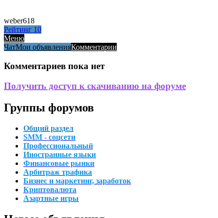
weber618
Рейтинг
10
Меню
Чат
Мои объявления
Комментарии
Комментариев пока нет
Получить доступ к скачиванию на форуме
Группы форумов
Общий раздел
SMM - соцсети
Профессиональный
Иностранные языки
Финансовые рынки
Арбитраж трафика
Бизнес и маркетинг, заработок
Криптовалюта
Азартные игры