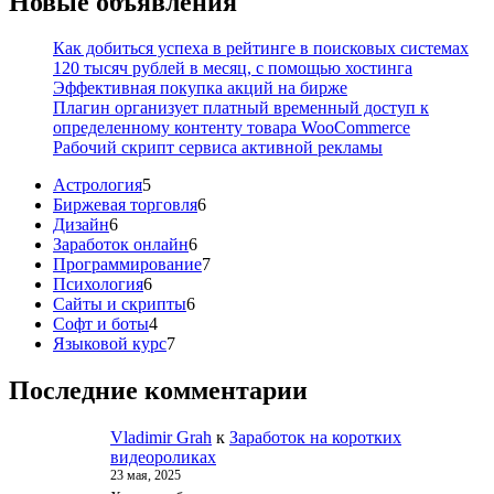
Новые объявления
Как добиться успеха в рейтинге в поисковых системах
120 тысяч рублей в месяц, с помощью хостинга
Эффективная покупка акций на бирже
Плагин организует платный временный доступ к
определенному контенту товара WooCommerce
Рабочий скрипт сервиса активной рекламы
5
Астрология
5
товаров
6
Биржевая торговля
6
6
товаров
Дизайн
6
товаров
6
Заработок онлайн
6
товаров
7
Программирование
7
6
товаров
Психология
6
товаров
6
Сайты и скрипты
6
4
товаров
Софт и боты
4
товара
7
Языковой курс
7
товаров
Последние комментарии
Vladimir Grah
к
Заработок на коротких
видеороликах
23 мая, 2025