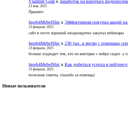
Vladimir Grah
к
Заработок на коротких видеороли
23 мая, 2025
Принято
Igor64MebelShic
к
Эффективная покупка акций на
23 февраля, 2025
сайт в посте хороший неоднократно закупал вебинары
Igor64MebelShic
к
230 тыс. в месяц с помощью серв
23 февраля, 2025
больше подходит тем, кто на векторке с нейро сидит. а
Igor64MebelShic
к
Как добиться успеха в рейтинге
23 февраля, 2025
полезные советы, спасибо за помощь)
Новые пользователи