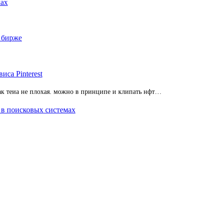
ках
 бирже
иса Pinterest
 так теиа не плохая. можно в принципе и клипать нфт…
 в поисковых системах