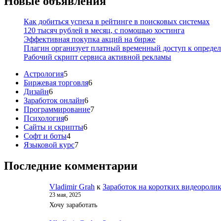
Новые объявления
Как добиться успеха в рейтинге в поисковых системах
120 тысяч рублей в месяц, с помощью хостинга
Эффективная покупка акций на бирже
Плагин организует платный временный доступ к опреде
Рабочий скрипт сервиса активной рекламы
5
Астрология
5
товаров
6
Биржевая торговля
6
6
товаров
Дизайн
6
товаров
6
Заработок онлайн
6
товаров
7
Программирование
7
6
товаров
Психология
6
товаров
6
Сайты и скрипты
6
4
товаров
Софт и боты
4
товара
7
Языковой курс
7
товаров
Последние комментарии
Vladimir Grah
к
Заработок на коротких видеороли
23 мая, 2025
Хочу заработать