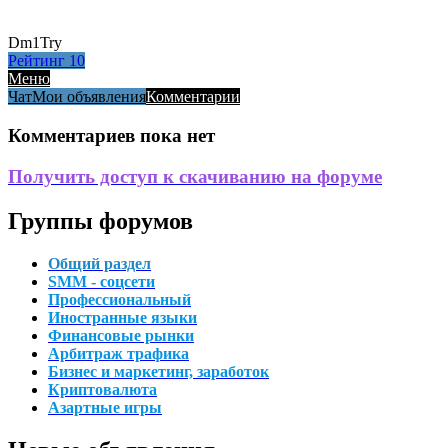
Dm1Try
Рейтинг
10
Меню
Чат
Мои объявления
Комментарии
Комментариев пока нет
Получить доступ к скачиванию на форуме
Группы форумов
Общий раздел
SMM - соцсети
Профессиональный
Иностранные языки
Финансовые рынки
Арбитраж трафика
Бизнес и маркетинг, заработок
Криптовалюта
Азартные игры