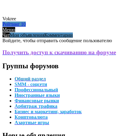
Vokree
Рейтинг
10
Меню
Чат
Мои объявления
Комментарии
Войдите, чтобы отправить сообщение пользователю
Получить доступ к скачиванию на форуме
Группы форумов
Общий раздел
SMM - соцсети
Профессиональный
Иностранные языки
Финансовые рынки
Арбитраж трафика
Бизнес и маркетинг, заработок
Криптовалюта
Азартные игры
Новые объявления