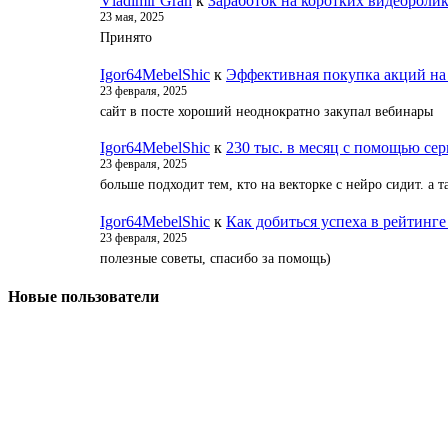
Vladimir Grah
к
Заработок на коротких видеороли
23 мая, 2025
Принято
Igor64MebelShic
к
Эффективная покупка акций на
23 февраля, 2025
сайт в посте хороший неоднократно закупал вебинары
Igor64MebelShic
к
230 тыс. в месяц с помощью серв
23 февраля, 2025
больше подходит тем, кто на векторке с нейро сидит. а
Igor64MebelShic
к
Как добиться успеха в рейтинге
23 февраля, 2025
полезные советы, спасибо за помощь)
Новые пользователи