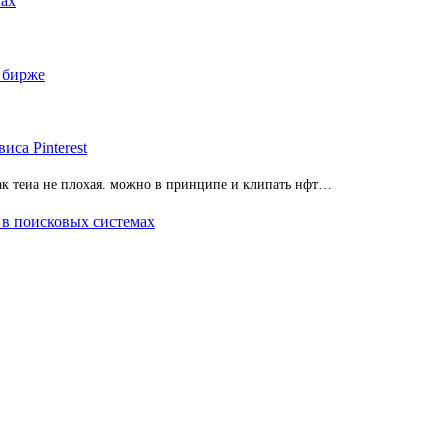
ках
 бирже
иса Pinterest
 так теиа не плохая. можно в принципе и клипать нфт…
 в поисковых системах