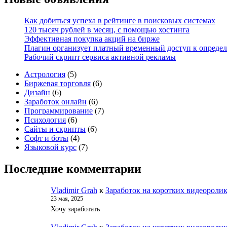
Как добиться успеха в рейтинге в поисковых системах
120 тысяч рублей в месяц, с помощью хостинга
Эффективная покупка акций на бирже
Плагин организует платный временный доступ к опреде
Рабочий скрипт сервиса активной рекламы
5
Астрология
5
товаров
6
Биржевая торговля
6
6
товаров
Дизайн
6
товаров
6
Заработок онлайн
6
товаров
7
Программирование
7
6
товаров
Психология
6
товаров
6
Сайты и скрипты
6
4
товаров
Софт и боты
4
товара
7
Языковой курс
7
товаров
Последние комментарии
Vladimir Grah
к
Заработок на коротких видеороли
23 мая, 2025
Хочу заработать