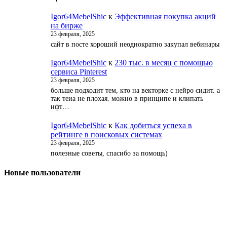
Igor64MebelShic
к
Эффективная покупка акций
на бирже
23 февраля, 2025
сайт в посте хороший неоднократно закупал вебинары
Igor64MebelShic
к
230 тыс. в месяц с помощью
сервиса Pinterest
23 февраля, 2025
больше подходит тем, кто на векторке с нейро сидит. а
так теиа не плохая. можно в принципе и клипать
нфт…
Igor64MebelShic
к
Как добиться успеха в
рейтинге в поисковых системах
23 февраля, 2025
полезные советы, спасибо за помощь)
Новые пользователи