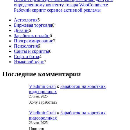
определенному контенту товара WooCommerce
Рабочий скрипт сервиса активной рекламы
5
Астрология
5
товаров
6
Биржевая торговля
6
6
товаров
Дизайн
6
товаров
6
Заработок онлайн
6
товаров
7
Программирование
7
6
товаров
Психология
6
товаров
6
Сайты и скрипты
6
4
товаров
Софт и боты
4
товара
7
Языковой курс
7
товаров
Последние комментарии
Vladimir Grah
к
Заработок на коротких
видеороликах
23 мая, 2025
Хочу заработать
Vladimir Grah
к
Заработок на коротких
видеороликах
23 мая, 2025
Принято