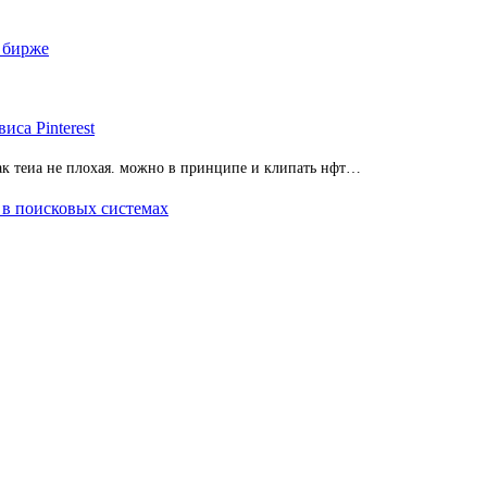
 бирже
иса Pinterest
 так теиа не плохая. можно в принципе и клипать нфт…
 в поисковых системах