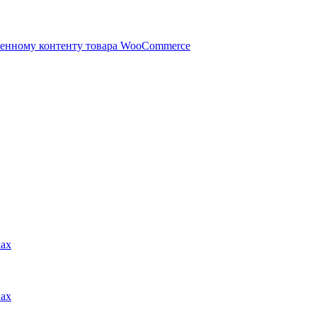
ленному контенту товара WooCommerce
ках
ках