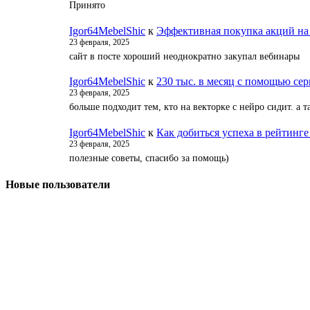
Принято
Igor64MebelShic
к
Эффективная покупка акций на
23 февраля, 2025
сайт в посте хороший неоднократно закупал вебинары
Igor64MebelShic
к
230 тыс. в месяц с помощью серв
23 февраля, 2025
больше подходит тем, кто на векторке с нейро сидит. а
Igor64MebelShic
к
Как добиться успеха в рейтинге
23 февраля, 2025
полезные советы, спасибо за помощь)
Новые пользователи