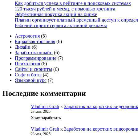
Как добиться успеха в рейтинге в поисковых системах
120 тысяч рублей в месяц, с помощью хостинга
Эффективная покупка акций на бирже
Плагин организует платный временный доступ к опреде
Рабочий скрипт сервиса активной рекламы
5
Астрология
5
товаров
6
Биржевая торговля
6
6
товаров
Дизайн
6
товаров
6
Заработок онлайн
6
товаров
7
Программирование
7
6
товаров
Психология
6
товаров
6
Сайты и скрипты
6
4
товаров
Софт и боты
4
товара
7
Языковой курс
7
товаров
Последние комментарии
Vladimir Grah
к
Заработок на коротких видеороли
23 мая, 2025
Хочу заработать
Vladimir Grah
к
Заработок на коротких видеороли
23 мая, 2025