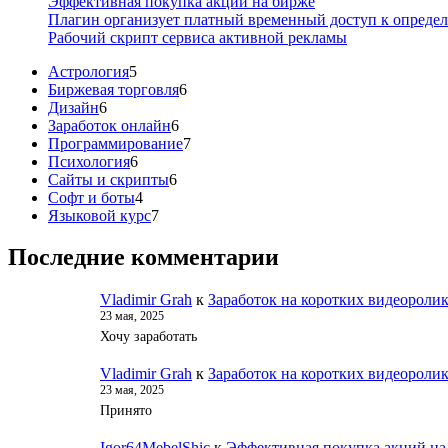
Эффективная покупка акций на бирже
Плагин организует платный временный доступ к опреде
Рабочий скрипт сервиса активной рекламы
5
Астрология
5
товаров
6
Биржевая торговля
6
6
товаров
Дизайн
6
товаров
6
Заработок онлайн
6
товаров
7
Программирование
7
6
товаров
Психология
6
товаров
6
Сайты и скрипты
6
4
товаров
Софт и боты
4
товара
7
Языковой курс
7
товаров
Последние комментарии
Vladimir Grah
к
Заработок на коротких видеороли
23 мая, 2025
Хочу заработать
Vladimir Grah
к
Заработок на коротких видеороли
23 мая, 2025
Принято
Igor64MebelShic
к
Эффективная покупка акций на