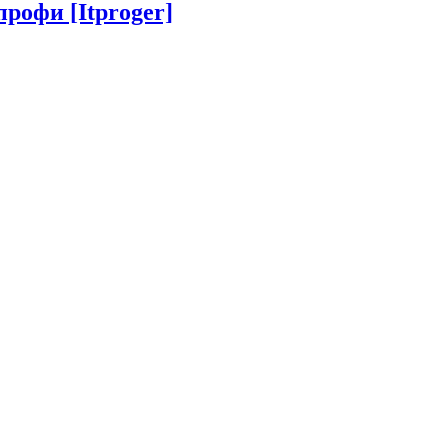
рофи [Itproger]