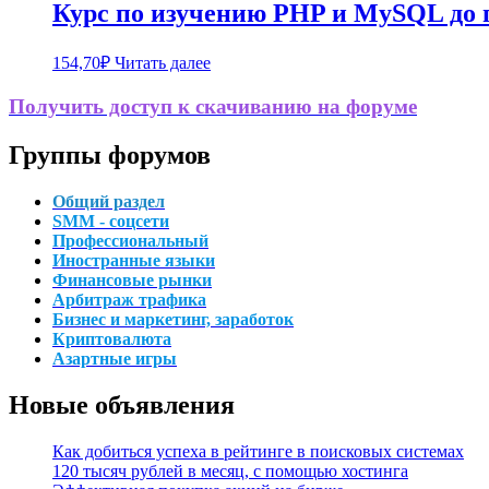
Курс по изучению PHP и MySQL до п
154,70
₽
Читать далее
Получить доступ к скачиванию на форуме
Группы форумов
Общий раздел
SMM - соцсети
Профессиональный
Иностранные языки
Финансовые рынки
Арбитраж трафика
Бизнес и маркетинг, заработок
Криптовалюта
Азартные игры
Новые объявления
Как добиться успеха в рейтинге в поисковых системах
120 тысяч рублей в месяц, с помощью хостинга