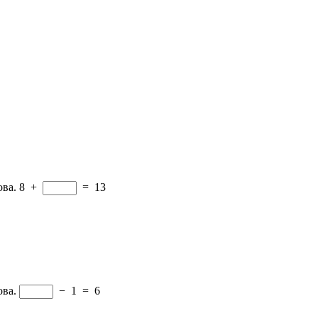
ва.
8
+
=
13
ва.
−
1
=
6