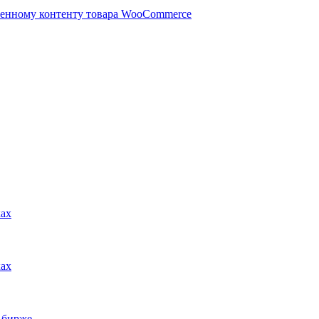
ленному контенту товара WooCommerce
ках
ках
 бирже