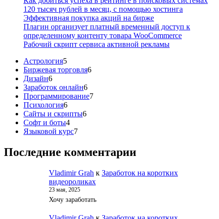
Как добиться успеха в рейтинге в поисковых системах
120 тысяч рублей в месяц, с помощью хостинга
Эффективная покупка акций на бирже
Плагин организует платный временный доступ к
определенному контенту товара WooCommerce
Рабочий скрипт сервиса активной рекламы
5
Астрология
5
товаров
6
Биржевая торговля
6
6
товаров
Дизайн
6
товаров
6
Заработок онлайн
6
товаров
7
Программирование
7
6
товаров
Психология
6
товаров
6
Сайты и скрипты
6
4
товаров
Софт и боты
4
товара
7
Языковой курс
7
товаров
Последние комментарии
Vladimir Grah
к
Заработок на коротких
видеороликах
23 мая, 2025
Хочу заработать
Vladimir Grah
к
Заработок на коротких