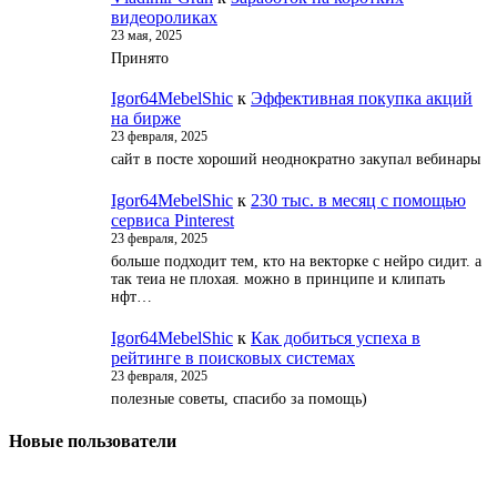
видеороликах
23 мая, 2025
Принято
Igor64MebelShic
к
Эффективная покупка акций
на бирже
23 февраля, 2025
сайт в посте хороший неоднократно закупал вебинары
Igor64MebelShic
к
230 тыс. в месяц с помощью
сервиса Pinterest
23 февраля, 2025
больше подходит тем, кто на векторке с нейро сидит. а
так теиа не плохая. можно в принципе и клипать
нфт…
Igor64MebelShic
к
Как добиться успеха в
рейтинге в поисковых системах
23 февраля, 2025
полезные советы, спасибо за помощь)
Новые пользователи