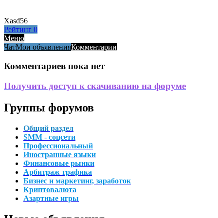
Xasd56
Рейтинг
0
Меню
Чат
Мои объявления
Комментарии
Комментариев пока нет
Получить доступ к скачиванию на форуме
Группы форумов
Общий раздел
SMM - соцсети
Профессиональный
Иностранные языки
Финансовые рынки
Арбитраж трафика
Бизнес и маркетинг, заработок
Криптовалюта
Азартные игры