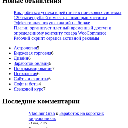
Новые объявления
Как добиться успеха в рейтинге в поисковых системах
120 тысяч рублей в месяц, с помощью хостинга
Эффективная покупка акций на бирже
Плагин организует платный временный доступ к
определенному контенту товара WooCommerce
Рабочий скрипт сервиса активной рекламы
5
Астрология
5
товаров
6
Биржевая торговля
6
6
товаров
Дизайн
6
товаров
6
Заработок онлайн
6
товаров
7
Программирование
7
6
товаров
Психология
6
товаров
6
Сайты и скрипты
6
4
товаров
Софт и боты
4
товара
7
Языковой курс
7
товаров
Последние комментарии
Vladimir Grah
к
Заработок на коротких
видеороликах
23 мая, 2025