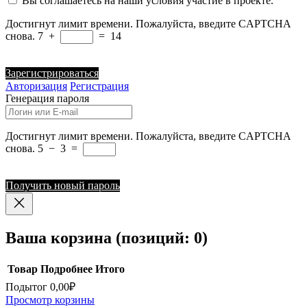
Вы соглашаетесь на наши условия участие в проекте.
Достигнут лимит времени. Пожалуйста, введите CAPTCHA
снова.
7
+
=
14
Зарегистрироваться
Авторизация
Регистрация
Генерация пароля
Достигнут лимит времени. Пожалуйста, введите CAPTCHA
снова.
5
−
3
=
Получить новый пароль
Ваша корзина
(позиций: 0)
Товар
Подробнее
Итого
Подытог
0,00₽
Товары
Просмотр корзины