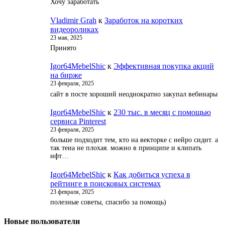
Хочу заработать
Vladimir Grah
к
Заработок на коротких
видеороликах
23 мая, 2025
Принято
Igor64MebelShic
к
Эффективная покупка акций
на бирже
23 февраля, 2025
сайт в посте хороший неоднократно закупал вебинары
Igor64MebelShic
к
230 тыс. в месяц с помощью
сервиса Pinterest
23 февраля, 2025
больше подходит тем, кто на векторке с нейро сидит. а
так теиа не плохая. можно в принципе и клипать
нфт…
Igor64MebelShic
к
Как добиться успеха в
рейтинге в поисковых системах
23 февраля, 2025
полезные советы, спасибо за помощь)
Новые пользователи