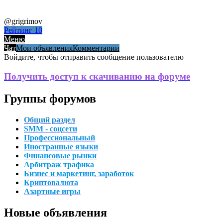
@grigrimov
Рейтинг
10
Меню
Чат
Мои объявления
Комментарии
Войдите, чтобы отправить сообщение пользователю
Получить доступ к скачиванию на форуме
Группы форумов
Общий раздел
SMM - соцсети
Профессиональный
Иностранные языки
Финансовые рынки
Арбитраж трафика
Бизнес и маркетинг, заработок
Криптовалюта
Азартные игры
Новые объявления