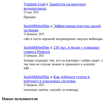
Vladimir Grah
к
Заработок на коротких
видеороликах
23 мая, 2025
Принято
Igor64MebelShic
к
Эффективная покупка акций
на бирже
23 февраля, 2025
сайт в посте хороший неоднократно закупал вебинары
Igor64MebelShic
к
230 тыс. в месяц с помощью
сервиса Pinterest
23 февраля, 2025
больше подходит тем, кто на векторке с нейро сидит. а
так теиа не плохая. можно в принципе и клипать
нфт…
Igor64MebelShic
к
Как добиться успеха в
рейтинге в поисковых системах
23 февраля, 2025
полезные советы, спасибо за помощь)
Новые пользователи