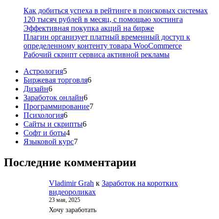
Как добиться успеха в рейтинге в поисковых системах
120 тысяч рублей в месяц, с помощью хостинга
Эффективная покупка акций на бирже
Плагин организует платный временный доступ к
определенному контенту товара WooCommerce
Рабочий скрипт сервиса активной рекламы
5
Астрология
5
товаров
6
Биржевая торговля
6
6
товаров
Дизайн
6
товаров
6
Заработок онлайн
6
товаров
7
Программирование
7
6
товаров
Психология
6
товаров
6
Сайты и скрипты
6
4
товаров
Софт и боты
4
товара
7
Языковой курс
7
товаров
Последние комментарии
Vladimir Grah
к
Заработок на коротких
видеороликах
23 мая, 2025
Хочу заработать