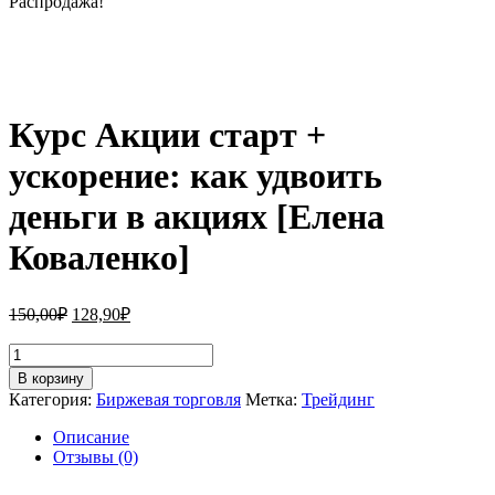
Распродажа!
Курс Акции старт +
ускорение: как удвоить
деньги в акциях [Елена
Коваленко]
Первоначальная
Текущая
150,00
₽
128,90
₽
цена
цена:
составляла
Количество
128,90₽.
товара
150,00₽.
В корзину
Курс
Категория:
Биржевая торговля
Метка:
Трейдинг
Акции
старт
Описание
+
Отзывы (0)
ускорение:
как