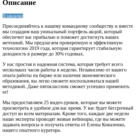
Описание
удвоить
деньги
в
В закладки
акциях
Присоединяйтесь к нашему командному сообществу и вместе
[Елена
мы создадим ваш уникальный портфель акций, который
Коваленко]
обеспечит вас прибылью и поможет достигнуть ваших
мечтаний. Мы предлагаем проверенную и эффективную
технологию 2019 года, которая гарантирует стабильную
доходность в размере до 30% годовых.
У нас простая и надежная система, которая требует всего
нескольких часов работы в неделю. Независимо от вашего
опыта работы на бирже или наличия экономического
образования, вы легко сможете воспользоваться нашей
методикой. Даже пятоклассник сможет успешно применить
ее!
Мы предоставляем 25 видео-уроков, которые вы можете
просмотреть в удобное для вас время. У вас будет бессрочный
доступ ко всем материалам. Кроме того, каждые две недели
наши эксперты проводят живые вебинары, где вы можете
задавать вопросы и получать ответы от Елены Коваленко,
нашего опытного куратора.