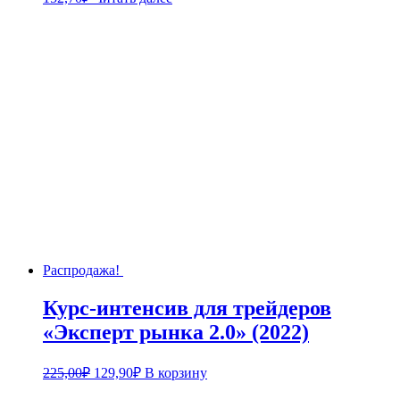
Распродажа!
Курс-интенсив для трейдеров
«Эксперт рынка 2.0» (2022)
Первоначальная
Текущая
225,00
₽
129,90
₽
В корзину
цена
цена: