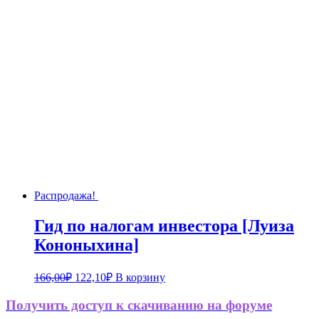
составляла
129,90₽.
225,00₽.
Распродажа!
Гид по налогам инвестора [Луиза
Кононыхина]
Первоначальная
Текущая
166,00
₽
122,10
₽
В корзину
цена
цена:
составляла
122,10₽.
Получить доступ к скачиванию на форуме
166,00₽.