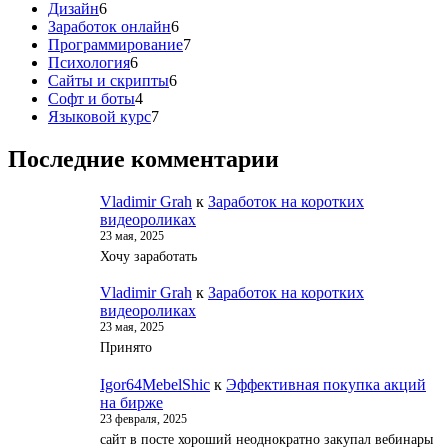
6
товаров
Дизайн
6
товаров
6
Заработок онлайн
6
товаров
7
Программирование
7
6
товаров
Психология
6
товаров
6
Сайты и скрипты
6
4
товаров
Софт и боты
4
товара
7
Языковой курс
7
товаров
Последние комментарии
Vladimir Grah
к
Заработок на коротких
видеороликах
23 мая, 2025
Хочу заработать
Vladimir Grah
к
Заработок на коротких
видеороликах
23 мая, 2025
Принято
Igor64MebelShic
к
Эффективная покупка акций
на бирже
23 февраля, 2025
сайт в посте хороший неоднократно закупал вебинары