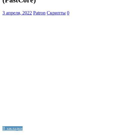
(FastCore)
3 апреля, 2022
Patron
Скрипты
0
В закладки