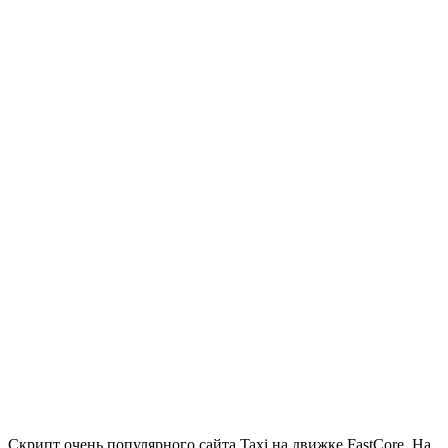
Скрипт очень популярного сайта Taxi на движке FastCore. На