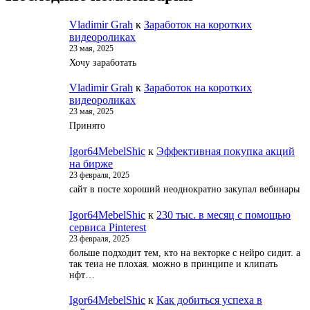
Vladimir Grah
к
Заработок на коротких
видеороликах
23 мая, 2025
Хочу заработать
Vladimir Grah
к
Заработок на коротких
видеороликах
23 мая, 2025
Принято
Igor64MebelShic
к
Эффективная покупка акций
на бирже
23 февраля, 2025
сайт в посте хороший неоднократно закупал вебинары
Igor64MebelShic
к
230 тыс. в месяц с помощью
сервиса Pinterest
23 февраля, 2025
больше подходит тем, кто на векторке с нейро сидит. а
так теиа не плохая. можно в принципе и клипать
нфт…
Igor64MebelShic
к
Как добиться успеха в