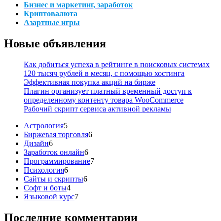
Бизнес и маркетинг, заработок
Криптовалюта
Азартные игры
Новые объявления
Как добиться успеха в рейтинге в поисковых системах
120 тысяч рублей в месяц, с помощью хостинга
Эффективная покупка акций на бирже
Плагин организует платный временный доступ к
определенному контенту товара WooCommerce
Рабочий скрипт сервиса активной рекламы
5
Астрология
5
товаров
6
Биржевая торговля
6
6
товаров
Дизайн
6
товаров
6
Заработок онлайн
6
товаров
7
Программирование
7
6
товаров
Психология
6
товаров
6
Сайты и скрипты
6
4
товаров
Софт и боты
4
товара
7
Языковой курс
7
товаров
Последние комментарии