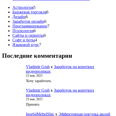
5
Астрология
5
товаров
6
Биржевая торговля
6
6
товаров
Дизайн
6
товаров
6
Заработок онлайн
6
товаров
7
Программирование
7
6
товаров
Психология
6
товаров
6
Сайты и скрипты
6
4
товаров
Софт и боты
4
товара
7
Языковой курс
7
товаров
Последние комментарии
Vladimir Grah
к
Заработок на коротких
видеороликах
23 мая, 2025
Хочу заработать
Vladimir Grah
к
Заработок на коротких
видеороликах
23 мая, 2025
Принято
Igor64MebelShic
к
Эффективная покупка акций