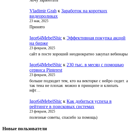
Хочу заработать
Vladimir Grah
к
Заработок на коротких
видеороликах
23 мая, 2025
Принято
Igor64MebelShic
к
Эффективная покупка акций
на бирже
23 февраля, 2025
сайт в посте хороший неоднократно закупал вебинары
Igor64MebelShic
к
230 тыс. в месяц с помощью
сервиса Pinterest
23 февраля, 2025
больше подходит тем, кто на векторке с нейро сидит. а
так теиа не плохая. можно в принципе и клипать
нфт…
Igor64MebelShic
к
Как добиться успеха в
рейтинге в поисковых системах
23 февраля, 2025
полезные советы, спасибо за помощь)
Новые пользователи