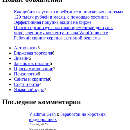
Как добиться успеха в рейтинге в поисковых системах
120 тысяч рублей в месяц, с помощью хостинга
Эффективная покупка акций на бирже
Плагин организует платный временный доступ к
определенному контенту товара WooCommerce
Рабочий скрипт сервиса активной рекламы
5
Астрология
5
товаров
6
Биржевая торговля
6
6
товаров
Дизайн
6
товаров
6
Заработок онлайн
6
товаров
7
Программирование
7
6
товаров
Психология
6
товаров
6
Сайты и скрипты
6
4
товаров
Софт и боты
4
товара
7
Языковой курс
7
товаров
Последние комментарии
Vladimir Grah
к
Заработок на коротких
видеороликах
23 мая, 2025