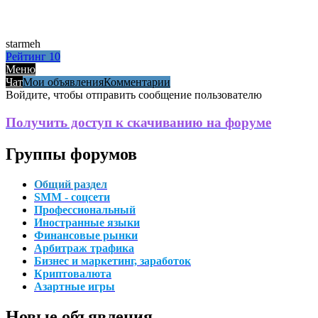
starmeh
Рейтинг
10
Меню
Чат
Мои объявления
Комментарии
Войдите, чтобы отправить сообщение пользователю
Получить доступ к скачиванию на форуме
Группы форумов
Общий раздел
SMM - соцсети
Профессиональный
Иностранные языки
Финансовые рынки
Арбитраж трафика
Бизнес и маркетинг, заработок
Криптовалюта
Азартные игры
Новые объявления